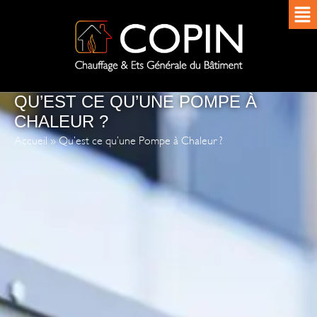
QU’EST CE QU’UNE POMPE À
CHALEUR ?
Accueil
»
Qu’est ce qu’une Pompe à Chaleur ?